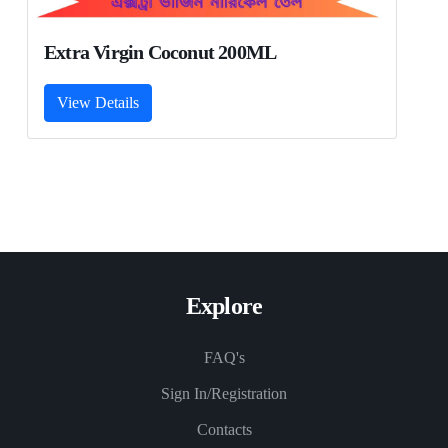
Extra Virgin Coconut 200ML
View Details
Explore
FAQ's
Sign In/Registration
Contacts