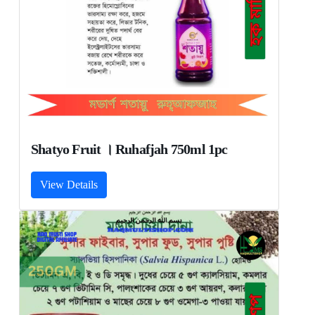
Shatyo Fruit । Ruhafjah 750ml 1pc
View Details