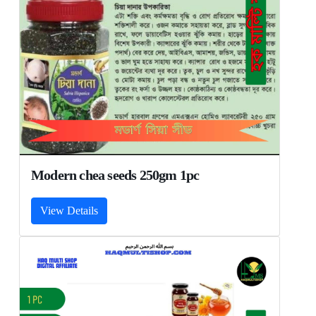
Modern chea seeds 250gm 1pc
View Details