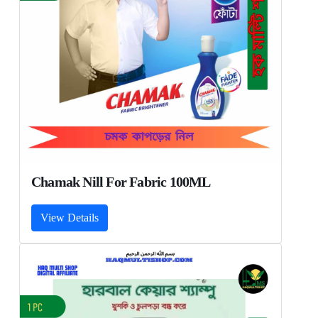
Chamak Nill For Fabric 100ML
View Details