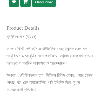
Order Now
Product Details
প্যান্টি সিস্টেম (উইংস)
৮ স্তর বিশিষ্ট সফ্ট কটন ও হাইজিনিক : অত্যাধুনিক জেল লক
প্রযুক্তি : অত্যাধুনিক জেল প্রটেকশন ফর্মুলায় স্বাস্থ্যসম্মত ভাবে
প্রস্তুত যা সর্বাধিক মানসম্মত ও আরামদায়ক।
উপাদান : স্টেরিলাইজড পাল্প, সিলিকন রিলিজ পেপার, এয়ার লেইড
পেপার, হট- মেল্ট অ্যাডহেসিভ, পলি ইথিলিন ফিল্ম, সুপার
অ্যাবজরমেন্ট পলিমার।