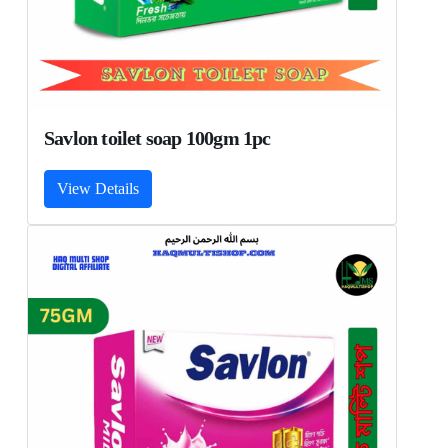
Savlon toilet soap 100gm 1pc
View Details