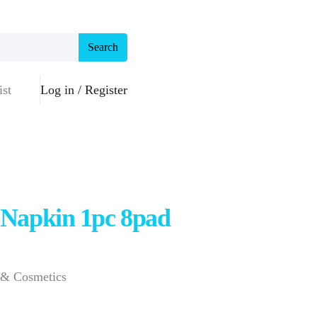
Search
ist
Log in /
Register
 Napkin 1pc 8pad
s & Cosmetics