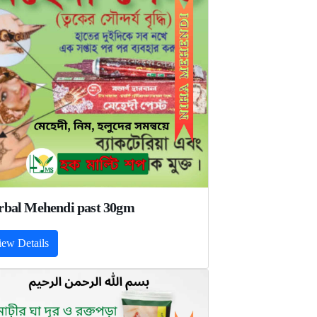
rbal Mehendi past 30gm
iew Details