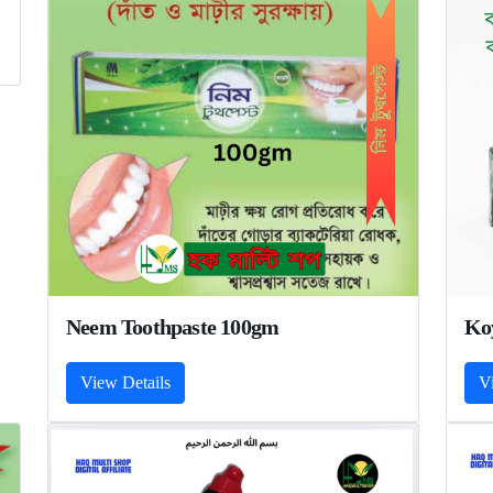
Neem Toothpaste 100gm
Ko
View Details
V