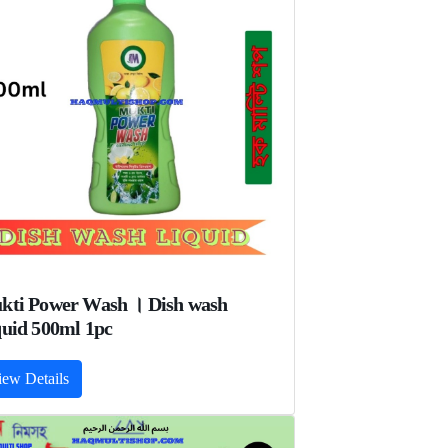
kti Power Wash । Dish wash
uid 500ml 1pc
iew Details