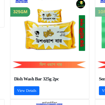
Dish Wash Bar 325g 2pc
Se
View Details
V