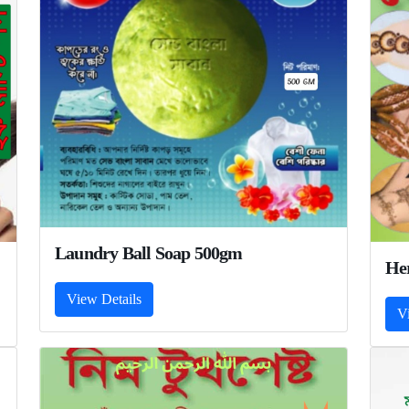
Laundry Ball Soap 500gm
He
View Details
V