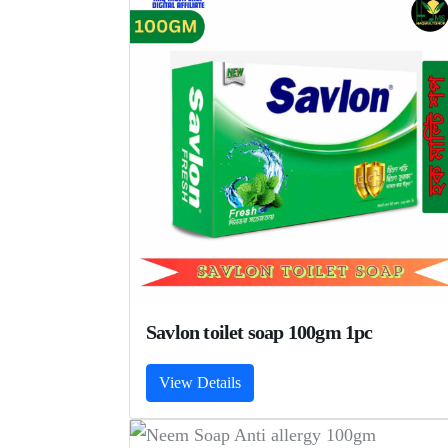
Savlon toilet soap 100gm 1pc
View Details