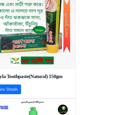
yla Toothpaste(Natural) 150gm
iew Details