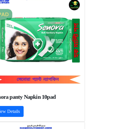
nora panty Napkin 10pad
iew Details