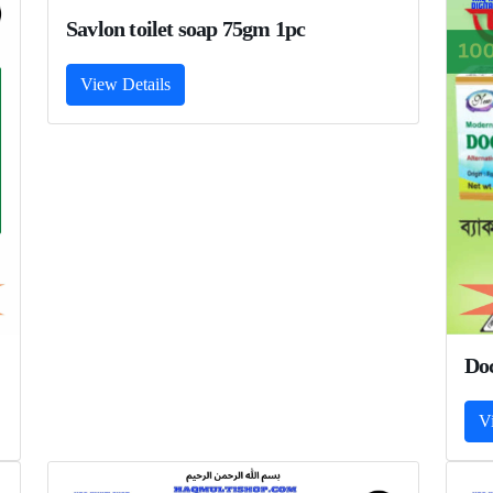
Savlon toilet soap 75gm 1pc
View Details
Doc
V